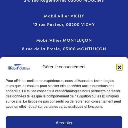
24, rue Régemortes 03000 MOULINS
Mobil'Allier VICHY
12 rue Pasteur, 03200 VICHY
Mobil'Allier MONTLUÇON
8 rue de la Presle, 03100 MONTLUÇON
Newsletter
Gérer le consentement
Pour offrir les meilleures expériences, nous utilisons des technologies
Inscrivez-vous pour rester informé des nouveautés sur
telles que les cookies pour stocker et/ou accéder aux informations des
la mobilité dans l'Allier
appareils. Le fait de consentir à ces technologies nous permettra de traiter
des données telles que le comportement de navigation ou les ID uniques
sur ce site. Le fait de ne pas consentir ou de retirer son consentement peut
avoir un effet négatif sur certaines caractéristiques et fonctions.
S'inscrire
Accepter