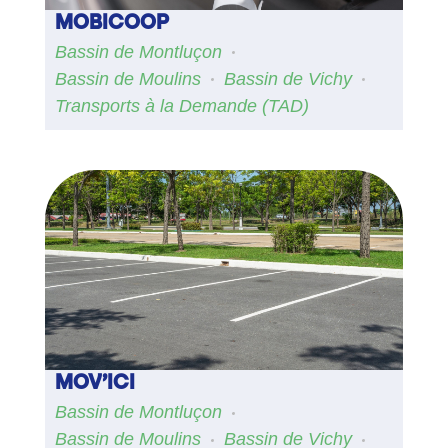
MOBICOOP
Bassin de Montluçon
Bassin de Moulins
Bassin de Vichy
Transports à la Demande (TAD)
MOV’ICI
Bassin de Montluçon
Bassin de Moulins
Bassin de Vichy