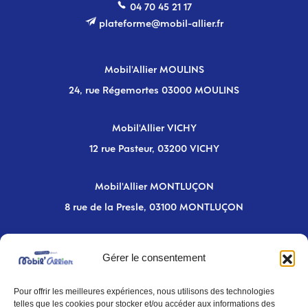
04 70 45 21 17
plateforme@mobil-allier.fr
Mobil'Allier MOULINS
24, rue Régemortes 03000 MOULINS
Mobil'Allier VICHY
12 rue Pasteur, 03200 VICHY
Mobil'Allier MONTLUÇON
8 rue de la Presle, 03100 MONTLUÇON
Newsletter
Gérer le consentement
Inscrivez-vous pour rester informé des
Pour offrir les meilleures expériences, nous utilisons des technologies
telles que les cookies pour stocker et/ou accéder aux informations des
nouveautés sur la mobilité dans l'Allier